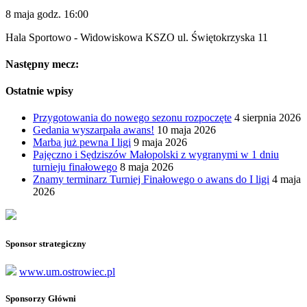
8 maja godz. 16:00
Hala Sportowo - Widowiskowa KSZO ul. Świętokrzyska 11
Następny mecz:
Ostatnie wpisy
Przygotowania do nowego sezonu rozpoczęte
4 sierpnia 2026
Gedania wyszarpała awans!
10 maja 2026
Marba już pewna I ligi
9 maja 2026
Pajęczno i Sędziszów Małopolski z wygranymi w 1 dniu
turnieju finałowego
8 maja 2026
Znamy terminarz Turniej Finałowego o awans do I ligi
4 maja
2026
Sponsor strategiczny
www.um.ostrowiec.pl
Sponsorzy Główni