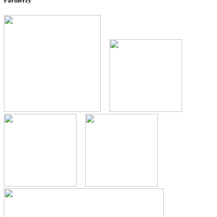
Partnerzy
--
--
--
--