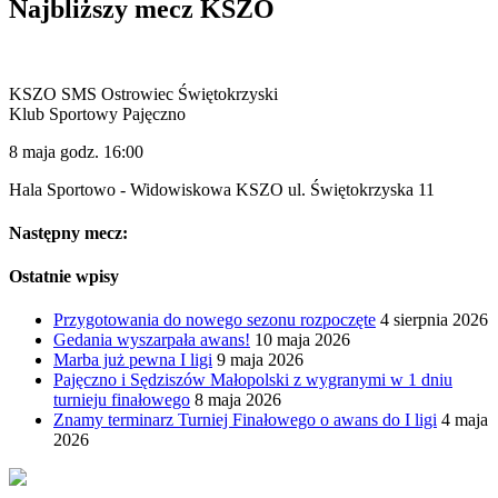
Najbliższy mecz KSZO
KSZO SMS Ostrowiec Świętokrzyski
Klub Sportowy Pajęczno
8 maja godz. 16:00
Hala Sportowo - Widowiskowa KSZO ul. Świętokrzyska 11
Następny mecz:
Ostatnie wpisy
Przygotowania do nowego sezonu rozpoczęte
4 sierpnia 2026
Gedania wyszarpała awans!
10 maja 2026
Marba już pewna I ligi
9 maja 2026
Pajęczno i Sędziszów Małopolski z wygranymi w 1 dniu
turnieju finałowego
8 maja 2026
Znamy terminarz Turniej Finałowego o awans do I ligi
4 maja
2026