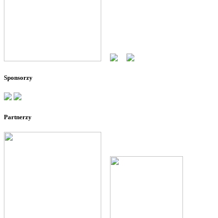
--
--
Sponsorzy
Partnerzy