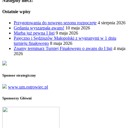
Następny mecz:
Ostatnie wpisy
Przygotowania do nowego sezonu rozpoczęte
4 sierpnia 2026
Gedania wyszarpała awans!
10 maja 2026
Marba już pewna I ligi
9 maja 2026
Pajęczno i Sędziszów Małopolski z wygranymi w 1 dniu
turnieju finałowego
8 maja 2026
Znamy terminarz Turniej Finałowego o awans do I ligi
4 maja
2026
Sponsor strategiczny
www.um.ostrowiec.pl
Sponsorzy Główni