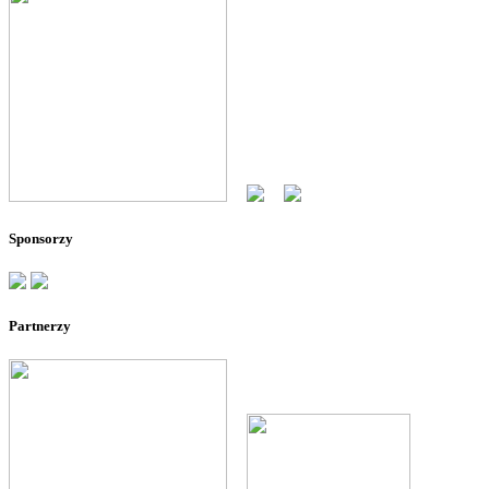
--
--
Sponsorzy
Partnerzy