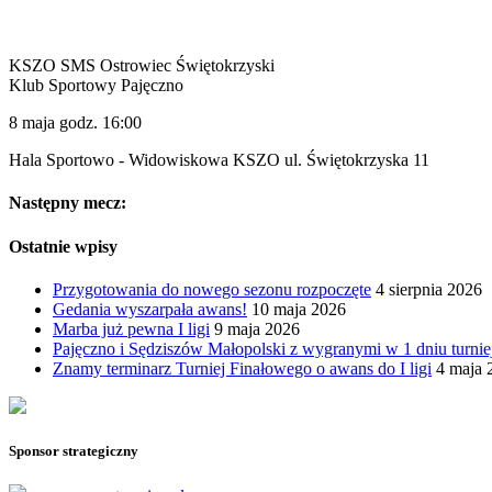
KSZO SMS Ostrowiec Świętokrzyski
Klub Sportowy Pajęczno
8 maja godz. 16:00
Hala Sportowo - Widowiskowa KSZO ul. Świętokrzyska 11
Następny mecz:
Ostatnie wpisy
Przygotowania do nowego sezonu rozpoczęte
4 sierpnia 2026
Gedania wyszarpała awans!
10 maja 2026
Marba już pewna I ligi
9 maja 2026
Pajęczno i Sędziszów Małopolski z wygranymi w 1 dniu turnie
Znamy terminarz Turniej Finałowego o awans do I ligi
4 maja 
Sponsor strategiczny