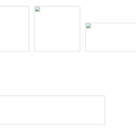
--
--