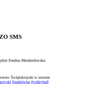
KSZO SMS
dzie Paulina Mendzelewska.
wiec Świętokrzyski w sezonie
krzyski
#siatkówka
#volleyball