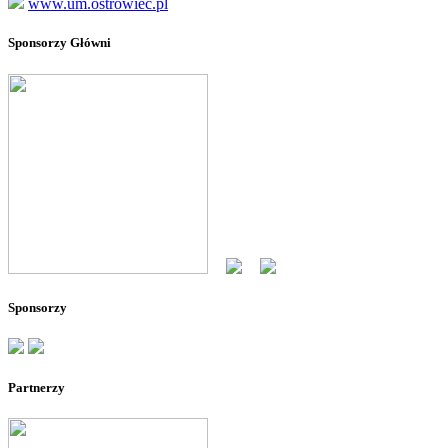
www.um.ostrowiec.pl
Sponsorzy Główni
--
--
Sponsorzy
Partnerzy