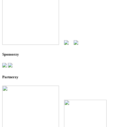
--
--
Sponsorzy
Partnerzy