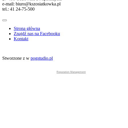
e-mail: biuro@kszosiatkowka.pl
tel.: 41 24-75-500
Strona główna
Znajdź nas na Facebooku
Kontakt
Stworzone z
w
pogstudio.pl
Reputation Management