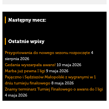
Następny mecz:
Ostatnie wpisy
Przygotowania do nowego sezonu rozpoczęte
4
sierpnia 2026
Gedania wyszarpała awans!
10 maja 2026
Marba już pewna I ligi
9 maja 2026
Pajęczno i Sędziszów Małopolski z wygranymi w 1
dniu turnieju finałowego
8 maja 2026
Znamy terminarz Turniej Finałowego o awans do I ligi
4 maja 2026